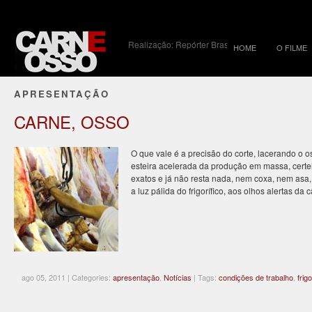
Realização: Repórter Brasil
HOME
O FILME
APRESENTAÇÃO
CARNE, OSSO
O que vale é a precisão do corte, lacerando o 
esteira acelerada da produção em massa, certei
exatos e já não resta nada, nem coxa, nem asa
a luz pálida do frigorífico, aos olhos alertas d
ago 05, 2011 | Categories:
apresentação
,
Notícias
| Tags:
condições de trabalho
,
frig